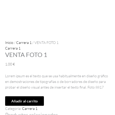
Inicio
/
Carrera 1
/ VENTA FOTO 1
Carrera 1
VENTA FOTO 1
1,00
€
Lorem ipsum es el texto que se usa habitualmente en diseño gráfico
en demostraciones de tipografías o de borradores de diseño para
probar el diseño visual antes de insertar el texto final. Foto 8817
Añadir al carrito
Categoría:
Carrera 1
Productos relacionados