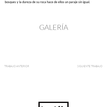
bosques y la dureza de su roca hace de ellos un paraje sin igual.
GALERÍA
Ant
S
TRABAJO ANTERIOR
SIGUIENTE TRABAJO