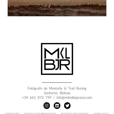
Fotógrafo de Montaña & Trail Runing
Santurtzi, Bizkaia
+34 661 872 799 /
info@mikelbejarano.com
I
L
T
n
i
w
s
n
i
t
k
t
CONTACTO
POLÍTICA DE PRIVACIDAD
POLÍTICA DE COOKIES
AVISO LEGAL